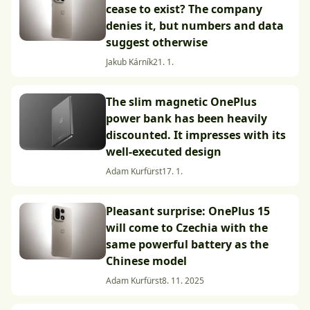
cease to exist? The company
denies it, but numbers and data
suggest otherwise
Jakub Kárník
21. 1.
The slim magnetic OnePlus
power bank has been heavily
discounted. It impresses with its
well-executed design
Adam Kurfürst
17. 1.
Pleasant surprise: OnePlus 15
will come to Czechia with the
same powerful battery as the
Chinese model
Adam Kurfürst
8. 11. 2025