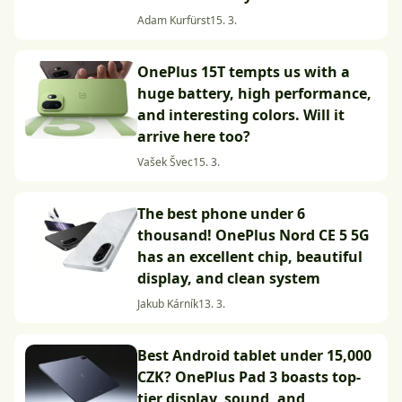
Adam Kurfürst
15. 3.
OnePlus 15T tempts us with a
huge battery, high performance,
and interesting colors. Will it
arrive here too?
Vašek Švec
15. 3.
The best phone under 6
thousand! OnePlus Nord CE 5 5G
has an excellent chip, beautiful
display, and clean system
Jakub Kárník
13. 3.
Best Android tablet under 15,000
CZK? OnePlus Pad 3 boasts top-
tier display, sound, and