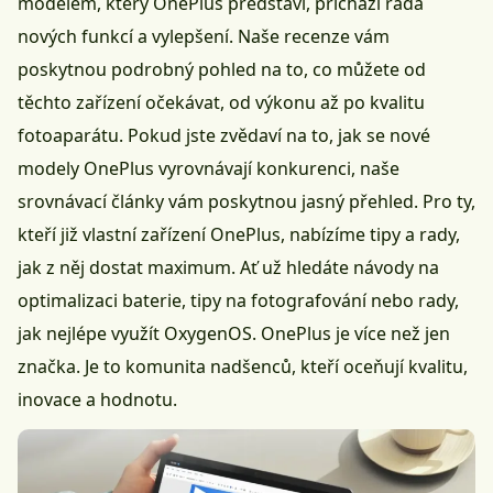
modelem, který OnePlus představí, přichází řada
nových funkcí a vylepšení. Naše recenze vám
poskytnou podrobný pohled na to, co můžete od
těchto zařízení očekávat, od výkonu až po kvalitu
fotoaparátu. Pokud jste zvědaví na to, jak se nové
modely OnePlus vyrovnávají konkurenci, naše
srovnávací články vám poskytnou jasný přehled. Pro ty,
kteří již vlastní zařízení OnePlus, nabízíme tipy a rady,
jak z něj dostat maximum. Ať už hledáte návody na
optimalizaci baterie, tipy na fotografování nebo rady,
jak nejlépe využít
OxygenOS
. OnePlus je více než jen
značka. Je to komunita nadšenců, kteří oceňují kvalitu,
inovace a hodnotu.