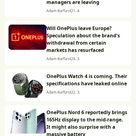
managers are leaving
Adam Kurfürst
21. 4.
Will OnePlus leave Europe?
Speculation about the brand's
withdrawal from certain
markets has resurfaced
Adam Kurfürst
26. 3.
OnePlus Watch 4 is coming. Their
specifications have leaked online
Adam Kurfürst
22. 3.
OnePlus Nord 6 reportedly brings
165Hz display to the mid-range.
It might also surprise with a
massive battery