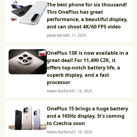
The best phone for six thousand!
This OnePlus has great
performance, a beautiful display,
and can shoot 4K/60 FPS video
Jakub Kárník
5. 11. 2025
OnePlus 13R is now available in a
great deal! For 11,490 CZK, it
offers top-notch battery life, a
superb display, and a fast
processor
Adam Kurfürst
31. 10. 2025
OnePlus 15 brings a huge battery
and a 165Hz display. It's coming
to Czechia soon
Adam Kurfürst
27. 10. 2025