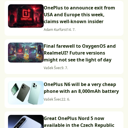
OnePlus to announce exit from
USA and Europe this week,
claims well-known insider
Adam Kurfürst
14. 7.
Final farewell to OxygenOS and
RealmeUI? Future versions
might not see the light of day
Vašek Švec
9. 7.
OnePlus N6 will be a very cheap
phone with an 8,000mAh battery
Vašek Švec
22. 6.
Great OnePlus Nord 5 now
available in the Czech Republic