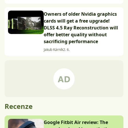
Owners of older Nvidia graphics
cards will get a free upgrade!
DLSS 4.5 Ray Reconstruction will
offer better quality without
sacrificing performance
Jakub Kárník
2. 6.
Recenze
Google Fitbit Air review: The