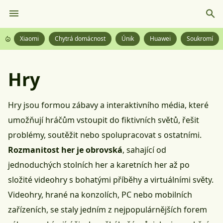
Xiaomi
Chytrá domácnost
Únik
Huawei
Soukromí
Hry
Hry jsou formou zábavy a interaktivního média, které
umožňují hráčům vstoupit do fiktivních světů, řešit
problémy, soutěžit nebo spolupracovat s ostatními.
Rozmanitost her je obrovská
, sahající od
jednoduchých stolních her a
karetních her
až po
složité videohry s bohatými příběhy a virtuálními světy.
Videohry, hrané na konzolích, PC nebo mobilních
zařízeních, se staly jedním z nejpopulárnějších forem