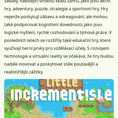
zábavy, nabízející širokou škálu žánrů, jako jsou
akční
hry
, adventury, puzzle,
strategie
a sportovní hry. Hry
nejenže poskytují zábavu a odreagování, ale mohou
také podporovat kognitivní dovednosti, jako jsou
logické myšlení, rychlé rozhodování a týmová práce. V
posledních letech se rozšířily také edukační hry, které
využívají herní prvky pro vzdělávací účely. S rozvojem
technologie a
virtuální reality
se očekává, že hry budou
nadále inovovat a poskytovat stále poutavější a
realističtější zážitky.