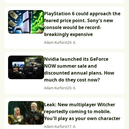
PlayStation 6 could approach the
feared price point. Sony's new
console would be record-
breakingly expensive
Adam Kurfürst
29. 6.
Nvidia launched its GeForce
NOW summer sale and
discounted annual plans. How
much do they cost now?
Adam Kurfürst
20. 6.
Leak: New multiplayer Witcher
reportedly coming to mobile.
You'll play as your own character
Adam Kurfürst
17. 6.