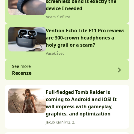
screenless band is exactly the
device I needed
Adam Kurfürst
Vention Echo Lite E11 Pro review:
are 300-crown headphones a
holy grail or a scam?
Vašek Švec
See more
Recenze
Full-fledged Tomb Raider is
coming to Android and iOS! It
will impress with gameplay,
graphics, and optimization
Jakub Kárník
12. 2.