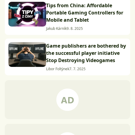
Tips from China: Affordable
Portable Gaming Controllers for
Mobile and Tablet
Jakub Kárník
9. 8. 2025
Game publishers are bothered by
the successful player initiative
Stop Destroying Videogames
Libor Foltýnek
7. 7. 2025