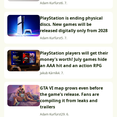
Adam Kurfürst
6. 7.
PlayStation is ending physical
discs. New games will be
released digitally only from 2028
Adam Kurfürst
5. 7.
PlayStation players will get their
money's worth! July games hide
an AAA hit and an action RPG
Jakub Kárník
4. 7.
GTA VI map grows even before
the game's release. Fans are
compiling it from leaks and
trailers
Adam Kurfürst
29. 6.